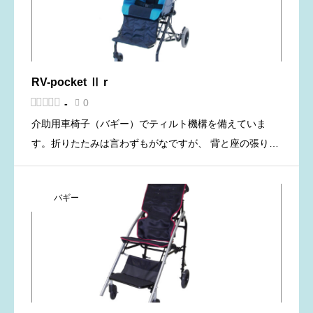
RV-pocket Ⅱ r





0
-

介助用車椅子（バギー）でティルト機構を備えていま
す。折りたたみは言わずもがなですが、 背と座の張り調
整と体幹と骨盤のサポートパッドなどでひとりひとりの
体格や姿勢に合わせて調整がおこなえる姿勢保持の機能
バギー
が充実しています。 […]