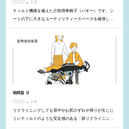





0
-

ティルト機構を備えた介助用車椅子（バギー）です。シ
ートの下に大きなユーティリティースペースを確保した
フレーム設計なので、オプションのアンダートレイを装
着したら、人工呼吸器や吸引機などの医療機器や短下肢
姿勢保持装置
装具など身の回りの手 […]
WRB Ⅱ





0
-

リクライニングしても背中やお尻のずれや滑りが生じに
くいティルトのような安定感のある「新リクライニング
機構」と、体を十分に伸ばすことのできる「背もたれリ