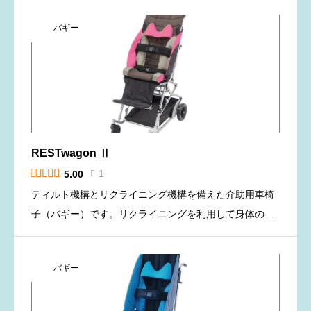
クライニング機構」を備えた介助用車椅子（バギー）で
バギー
す。 この二つのリク […]
RESTwagon Ⅱ





1
5.00

ティルト機構とリクライニング機構を備えた介助用車椅
子（バギー）です。リクライニングを利用して身体の屈
伸ができて、さらにはリクライニングとレッグサポート
のエレべーティングを利用してしっかりと身体を伸ばし
バギー
た休息姿勢の設定がで […]