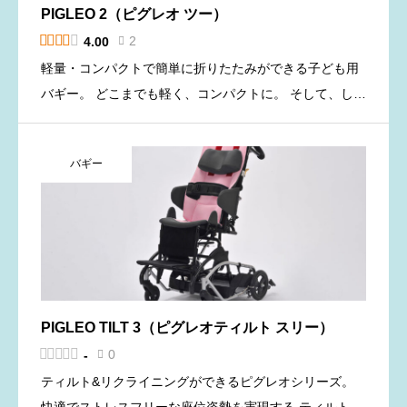
PIGLEO 2（ピグレオ ツー）





2
4.00

軽量・コンパクトで簡単に折りたたみができる子ども用
バギー。 どこまでも軽く、コンパクトに。 そして、しっ
かりとした座位の保持。 これらの実現を目指して生まれ
た、使いやすいバギーです。 補装具費支給の対象となる
バギー
場合がござい […]
PIGLEO TILT 3（ピグレオティルト スリー）





0
-

ティルト&リクライニングができるピグレオシリーズ。