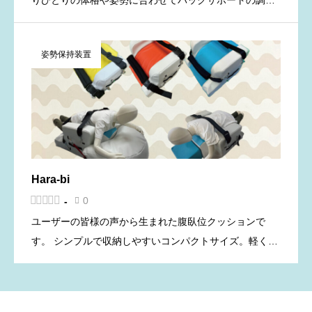
りひとりの体格や姿勢に合わせてバックサポートの調整
がおこなえる車載用の姿勢保持具です。 車への乗り降り
でドアの間口のことを考えて、本体は薄く、そして軽
姿勢保持装置
く、しかし座位に必要 […]
Hara-bi





0
-

ユーザーの皆様の声から生まれた腹臥位クッションで
す。 シンプルで収納しやすいコンパクトサイズ。軽くて
持ち運びも楽に行えます。 脊柱側彎、股関節の可動域制
限のあるお子さま、気管切開にも対応します。 ふき取り
しやすく耐久性が […]