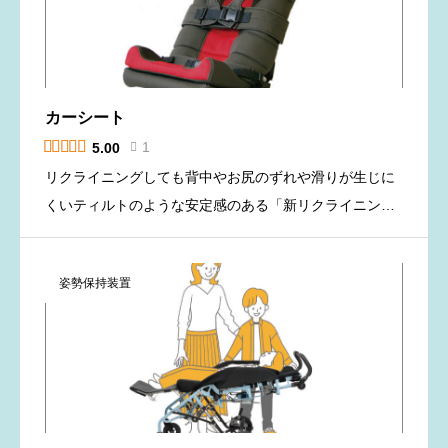
カーシート





1
5.00

リクライニングしても背中やお尻のずれや滑りが生じに
くいティルトのような安定感のある「新リクライニング
構造」に基づいた背座フレームを採用した車載用の姿勢
保持装置です。 車のシートを倒すと、カーシートのフレ
姿勢保持装置
ームは背もたれと座 […]