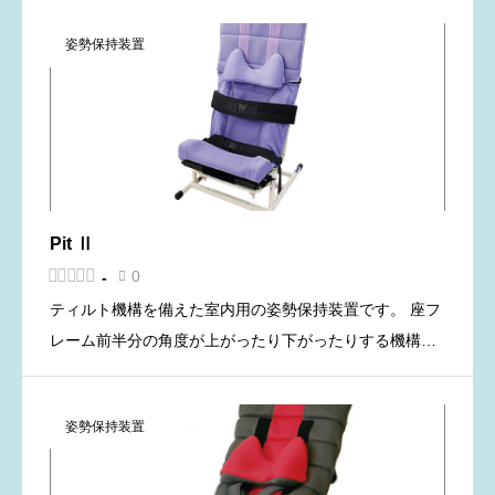
車椅子〈MABe〉と室内用の姿勢保持装置〈MAKe〉で
姿勢保持装置
す。 背と […]
Pit Ⅱ





0
-

ティルト機構を備えた室内用の姿勢保持装置です。 座フ
レーム前半分の角度が上がったり下がったりする機構に
よって、股関節の角度を伸展方向または屈曲方向に調節
できます。背もたれの肩のあたりにも角度調整機構があ
姿勢保持装置
るので、頭（顔）の […]