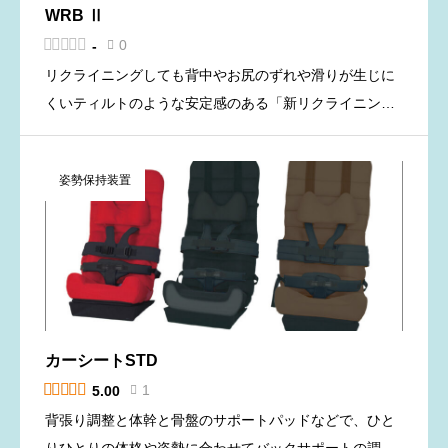
WRB Ⅱ





0
-

リクライニングしても背中やお尻のずれや滑りが生じに
くいティルトのような安定感のある「新リクライニング
機構」と、体を十分に伸ばすことのできる「背もたれリ
クライニング機構」を備えた介助用車椅子（バギー）で
姿勢保持装置
す。 この二つのリク […]
カーシートSTD





1
5.00

背張り調整と体幹と骨盤のサポートパッドなどで、ひと