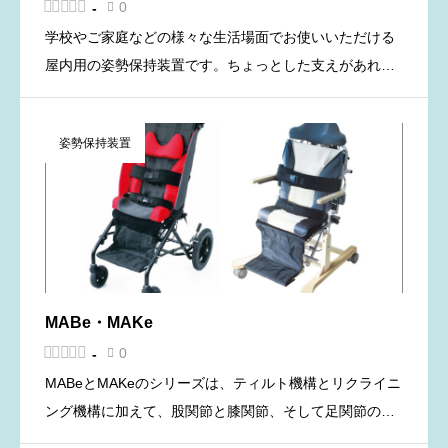





0
-

学校やご家庭などの様々な生活場面でお使いいただける
屋内用の姿勢保持装置です。ちょっとした支えがあれば
自分の力で頑張って座ることができるお子さんから、自
力での座位が不安定な成人や高齢者までを対象としてい
姿勢保持装置
ます。 背もたれと座 […]
MABe・MAKe





0
-

MABeとMAKeのシリーズは、ティルト機構とリクライニ
ング機構に加えて、股関節と膝関節、そして足関節の角
度を変更して多様（マルチ）な姿勢に設定できる介助用