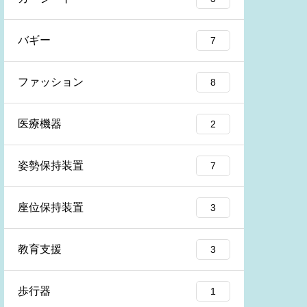
バギー
7
ファッション
8
医療機器
2
姿勢保持装置
7
座位保持装置
3
教育支援
3
歩行器
1