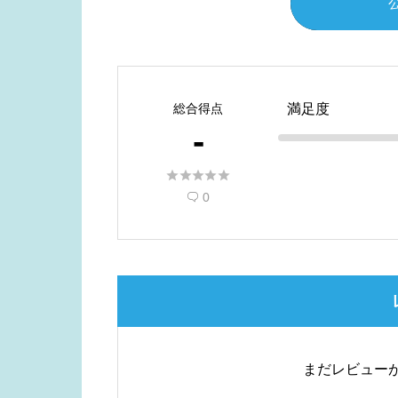
総合得点
満足度
-





0

まだレビュー