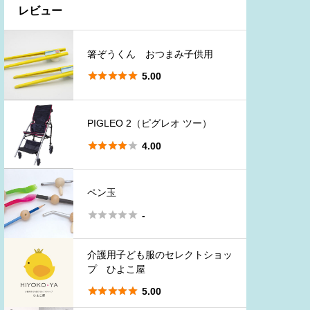
レビュー
箸ぞうくん おつまみ子供用





5.00
PIGLEO 2（ピグレオ ツー）





4.00
ペン玉





-
介護用子ども服のセレクトショッ
プ ひよこ屋





5.00