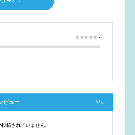
公式サイト





-
レビュー
0

が投稿されていません。