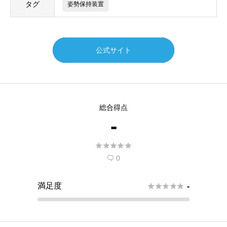
タグ
姿勢保持装置
公式サイト
総合得点
-





0

満足度





-