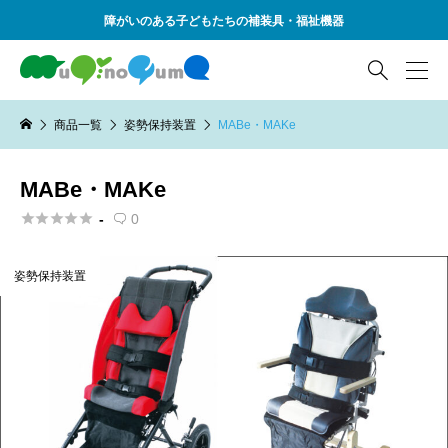
障がいのある子どもたちの補装具・福祉機器

商品一覧
姿勢保持装置
MABe・MAKe
MABe・MAKe





-
0

姿勢保持装置