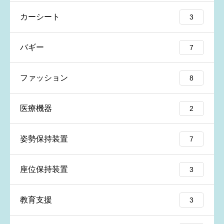
※本名や誤解される名前はご遠慮ください
カーシート
3
バギー
7
満足度
必須
ファッション
8





星の数をお選びください
医療機器
2
姿勢保持装置
7
レビュータイトル
必須
座位保持装置
3
教育支援
3
レビュー内容
必須