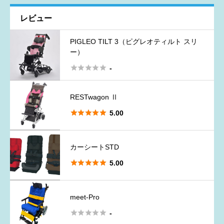
レビュー
PIGLEO TILT 3（ピグレオティルト スリ
ー）
レビュー投稿の注意点





-
悪意のある投稿や個人情報に関する内容はお控えください
RESTwagon Ⅱ





5.00
カーシートSTD





5.00
meet-Pro





-