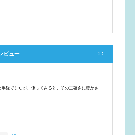
レビュー
2

信半疑でしたが、使ってみると、その正確さに驚かさ
尿を促すとトイレで大成功！無駄がなく、ストレスも
らしい物がある事を皆んなに知ってもらいたいと思い