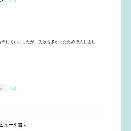

3
い
誘導していましたが、失敗も多かったため導入しまし
め、必要な時だけトイレに連れて行くことができ、本
が100%の日も増え、学校の先生も「なくてはなら
るため、とても安心です。

2
い
ビューを書く