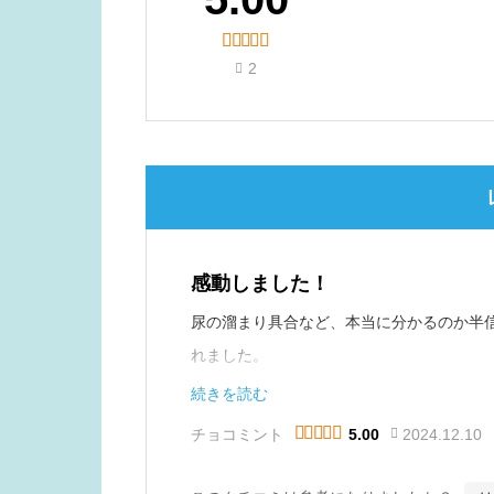





2

感動しました！
尿の溜まり具合など、本当に分かるのか半
れました。
娘は肢体不自由ですが、数値に合わせて排
続きを読む
なく、オムツの節約にもなり、こんな素晴





チョコミント
2024.12.10
5.00
ました。