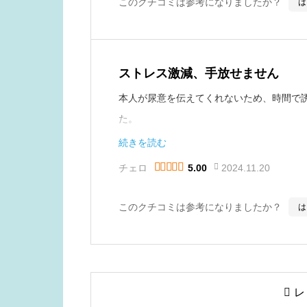
このクチコミは参考になりましたか？
は
ストレス激減、手放せません
本人が尿意を伝えてくれないため、時間で
た。
本品は溜まり具合が明確に数値化されるた
続きを読む
人も周りもストレスが激減しました。成功率





チェロ
2024.11.20
5.00
ない」と言ってくれています。
不明点や質問はLINEですぐ回答してくれ
このクチコミは参考になりましたか？
は

レ