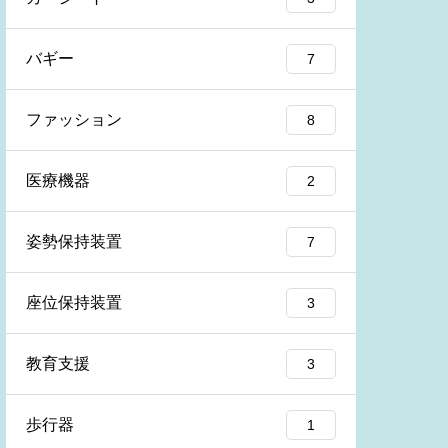
バギー
7
ファッション
8
医療機器
2
姿勢保持装置
7
座位保持装置
3
教育支援
3
歩行器
1