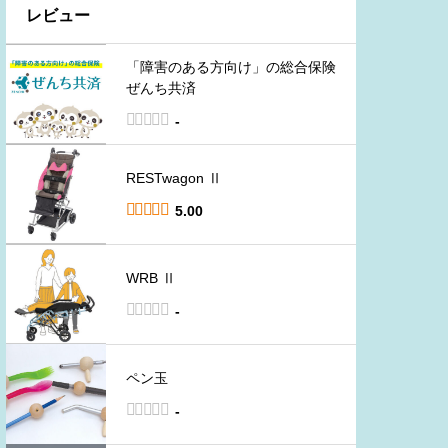
レビュー
「障害のある方向け」の総合保険
ぜんち共済





-
RESTwagon Ⅱ





5.00
WRB Ⅱ





-
ペン玉





-